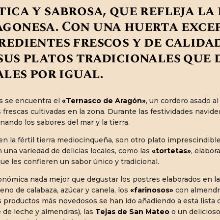
ica y sabrosa, que refleja la
gonesa. Con una huerta exce
redientes frescos y de calida
us platos tradicionales que 
ales por igual.
s se encuentra el
«Ternasco de Aragón»
, un cordero asado a
rescas cultivadas en la zona. Durante las festividades navide
onando los sabores del mar y la tierra.
 en la fértil tierra mediocinqueña, son otro plato imprescindibl
 una variedad de delicias locales, como las
«tortetas»
, elabor
e les confieren un sabor único y tradicional.
ronómica nada mejor que degustar los postres elaborados en la
leno de calabaza, azúcar y canela, los
«farinosos»
con almendra,
ros productos más novedosos se han ido añadiendo a esta lista
 de leche y almendras), las
Tejas de San Mateo
o un delicioso