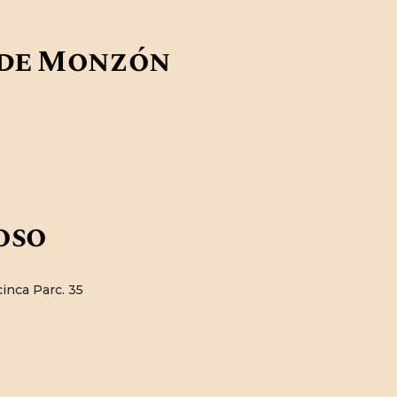
a de Monzón
oso
cinca Parc. 35