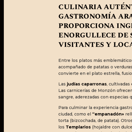
culinaria autént
gastronomía ara
proporciona ing
enorgullece de s
visitantes y loc
Entre los platos más emblemático
acompañado de patatas o verduras f
convierte en el plato estrella, fusi
Las
judías caparronas
, cultivadas
Las carnicerías de Monzón ofrecen
sangre, aderezadas con especias qu
Para culminar la experiencia gast
ciudad, como el
“empanadón»
rel
torta (bizcochada, de patata). Ot
los
Templarios
(hojaldre con dulce