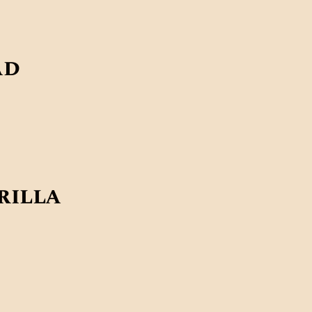
ad
rilla