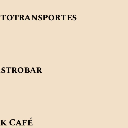
utotransportes
astrobar
k Café