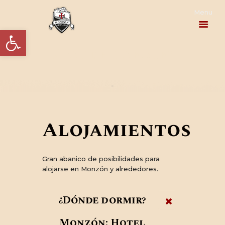
Abrir barra de herramientas
¿Dónde dormir?
PROGRAMA
ACTUALIDAD
Alojamientos
EL HOMENAJE
Gran abanico de posibilidades para
LA HISTORIA
alojarse en Monzón y alrededores.
INFORMACIÓN
¿Dónde dormir?
PRÁCTICA
Monzón: Hotel