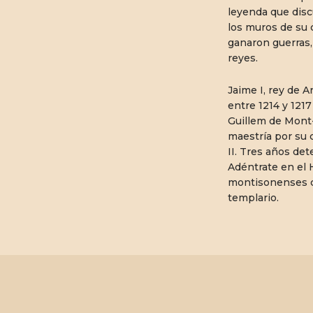
leyenda que disc
los muros de su 
ganaron guerras,
reyes.
Jaime I, rey de 
entre 1214 y 121
Guillem de Mont-
maestría por su c
II. Tres años de
Adéntrate en el
montisonenses c
templario.