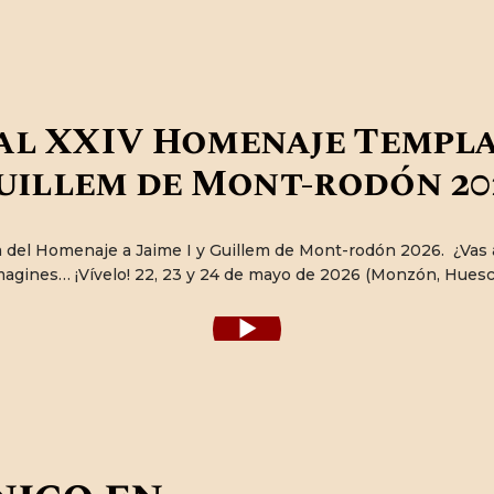
PROGRAMA
ACTUALIDAD
al XXIV Homenaje Templar
uillem de Mont-rodón 20
EL HOMENAJE
 del Homenaje a Jaime I y Guillem de Mont-rodón 2026. ¿Vas a 
LA HISTORIA
magines… ¡Vívelo! 22, 23 y 24 de mayo de 2026 (Monzón, Huesc
INFORMACIÓN
PRÁCTICA