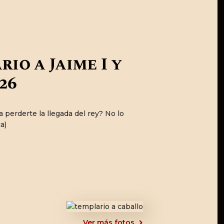
io a Jaime I y
26
perderte la llegada del rey? No lo
a)
Ver más fotos