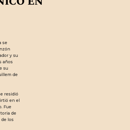
nico en
CONTACTO
a se
onzón
ador y su
s años
de su
uillem de
e residió
rtió en el
o. Fue
toria de
 de los