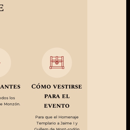
E
rantes
Cómo vestirse
para el
odos los
evento
de Monzón.
Para que el Homenaje
Templario a Jaime I y
Guillem de Mont-rodón