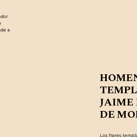
ndor
e
nde a
HOME
TEMPL
JAIME 
DE MO
Los frares templ