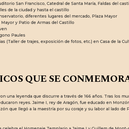
ditorio San Francisco, Catedral de Santa María, Faldas del cas
les de la ciudad y hasta el castillo
onservatorio, diferentes lugares del mercado, Plaza Mayor
 Mayor y Patio de Armas del Castillo
oven
ígono Paules
 (Taller de trajes, exposición de fotos, etc.) en Casa de la Cul
ICOS QUE SE CONMEMOR
on una leyenda que discurre a través de 166 años. Tras los mu
educaron reyes. Jaime I, rey de Aragón, fue educado en Monzón
ón que llegó a la maestría por su coraje y su labor al lado de
se celebra el Homenaje Templario a Jaime I y Guillem de Mont-r