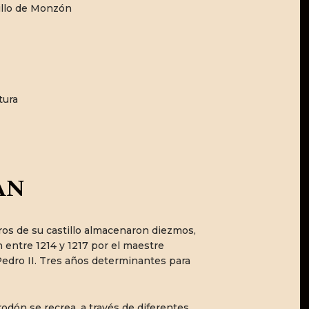
tillo de Monzón
tura
AN
ros de su castillo almacenaron diezmos,
 entre 1214 y 1217 por el maestre
 Pedro II. Tres años determinantes para
odón se recrea, a través de diferentes