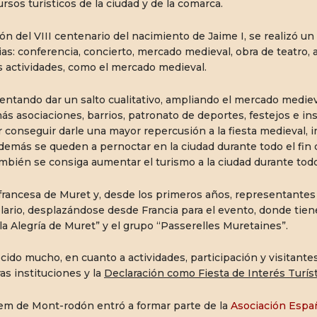
rsos turísticos de la ciudad y de la comarca.
ón del VIII centenario del nacimiento de Jaime I, se realizó un
ias: conferencia, concierto, mercado medieval, obra de teatro,
 actividades, como el mercado medieval.
tentando dar un salto cualitativo, ampliando el mercado mediev
ás asociaciones, barrios, patronato de deportes, festejos e inst
or conseguir darle una mayor repercusión a la fiesta medieval, i
además se queden a pernoctar en la ciudad durante todo el f
mbién se consiga aumentar el turismo a la ciudad durante todo
rancesa de Muret y, desde los primeros años, representantes 
ario, desplazándose desde Francia para el evento, donde tien
a Alegría de Muret” y el grupo “Passerelles Muretaines”.
ecido mucho, en cuanto a actividades, participación y visitantes,
as instituciones y la
Declaración como Fiesta de Interés Turís
lem de Mont-rodón entró a formar parte de la
Asociación Españ