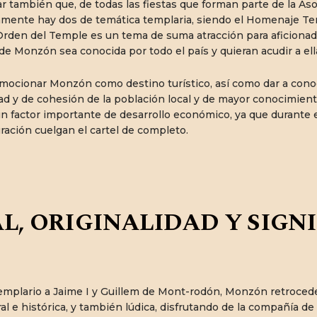
 también que, de todas las fiestas que forman parte de la Aso
amente hay dos de temática templaria, siendo el Homenaje Tem
rden del Temple es un tema de suma atracción para aficionados
 de Monzón sea conocida por todo el país y quieran acudir a ell
mocionar Monzón como destino turístico, así como dar a conoce
 y de cohesión de la población local y de mayor conocimiento 
un factor importante de desarrollo económico, ya que durante 
ración cuelgan el cartel de completo.
, ORIGINALIDAD Y SIGNI
mplario a Jaime I y Guillem de Mont-rodón, Monzón retrocede a
ral e histórica, y también lúdica, disfrutando de la compañía d