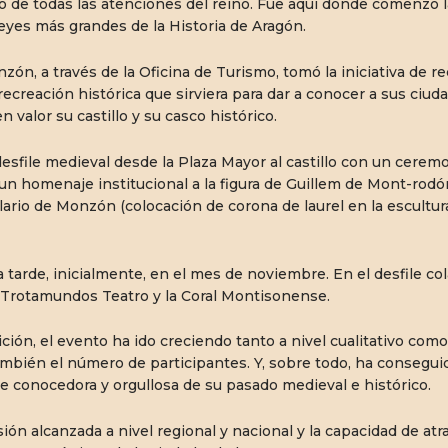
o de todas las atenciones del reino. Fue aquí donde comenzó l
eyes más grandes de la Historia de Aragón.
ón, a través de la Oficina de Turismo, tomó la iniciativa de 
ecreación histórica que sirviera para dar a conocer a sus ciud
n valor su castillo y su casco histórico.
ile medieval desde la Plaza Mayor al castillo con un ceremon
llo, un homenaje institucional a la figura de Guillem de Mont-r
plario de Monzón (colocación de corona de laurel en la escultur
 tarde, inicialmente, en el mes de noviembre. En el desfile 
 Trotamundos Teatro y la Coral Montisonense.
ición, el evento ha ido creciendo tanto a nivel cualitativo com
bién el número de participantes. Y, sobre todo, ha conseguido 
te conocedora y orgullosa de su pasado medieval e histórico.
ón alcanzada a nivel regional y nacional y la capacidad de atr