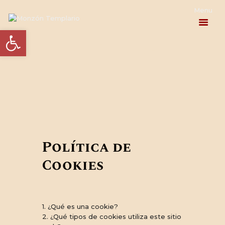
Abrir barra de herramientas
Política de
Cookies
PROGRAMA
ACTUALIDAD
EL HOMENAJE
LA HISTORIA
Política de
Cookies
INFORMACIÓN
PRÁCTICA
CONTACTO
1. ¿Qué es una cookie?
2. ¿Qué tipos de cookies utiliza este sitio