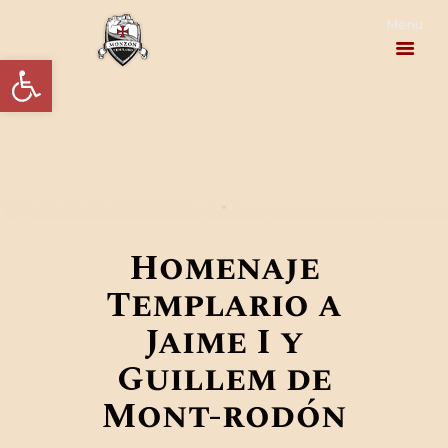
Abrir barra de herramientas
Galería
PROGRAMA
Audiovisual
ACTUALIDAD
EL HOMENAJE
Homenaje
LA HISTORIA
Templario a
INFORMACIÓN
Jaime I y
Guillem de
PRÁCTICA
Mont-rodón
CONTACTO