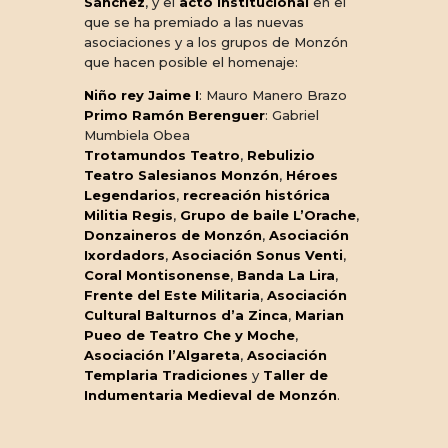
Sánchez
, y el
acto institucional
en el
que se ha premiado a las nuevas
asociaciones y a los grupos de Monzón
que hacen posible el homenaje:
Niño rey Jaime I
: Mauro Manero Brazo
Primo Ramón Berenguer
: Gabriel
Mumbiela Obea
Trotamundos Teatro
,
Rebulizio
Teatro Salesianos Monzón
,
Héroes
Legendarios
,
recreación histórica
Militia Regis
,
Grupo de baile L’Orache
,
Donzaineros de Monzón
,
Asociación
Ixordadors
,
Asociación Sonus Venti
,
Coral Montisonense
,
Banda La Lira
,
Frente del Este Militaria
,
Asociación
Cultural Balturnos d’a Zinca
,
Marian
Pueo de Teatro Che y Moche
,
Asociación l’Algareta
,
Asociación
Templaria Tradiciones
y
Taller de
Indumentaria Medieval de Monzón
.