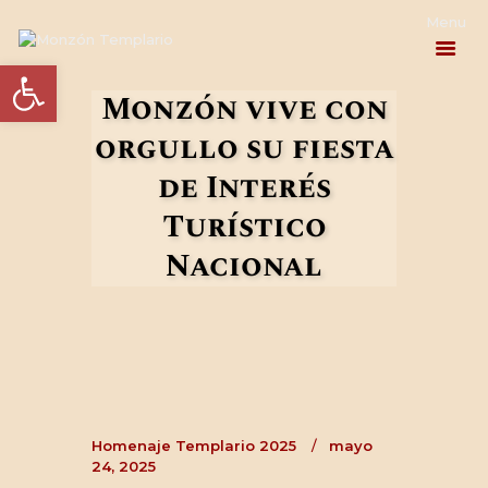
Abrir barra de herramientas
Monzón vive con
orgullo su fiesta
PROGRAMA
de Interés
ACTUALIDAD
Turístico
EL HOMENAJE
Nacional
LA HISTORIA
INFORMACIÓN
PRÁCTICA
Homenaje Templario 2025
mayo
CONTACTO
24, 2025