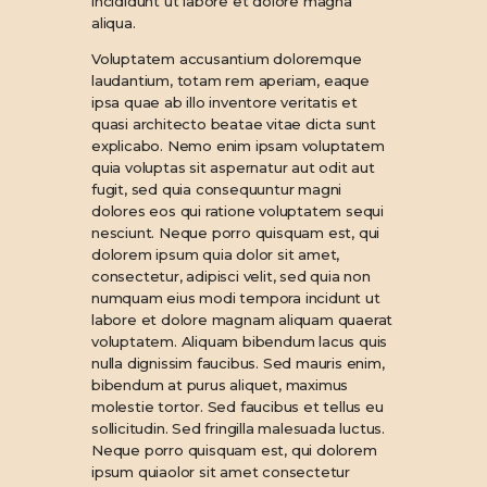
incididunt ut labore et dolore magna
aliqua.
Voluptatem accusantium doloremque
laudantium, totam rem aperiam, eaque
ipsa quae ab illo inventore veritatis et
quasi architecto beatae vitae dicta sunt
explicabo. Nemo enim ipsam voluptatem
quia voluptas sit aspernatur aut odit aut
fugit, sed quia consequuntur magni
dolores eos qui ratione voluptatem sequi
nesciunt. Neque porro quisquam est, qui
dolorem ipsum quia dolor sit amet,
consectetur, adipisci velit, sed quia non
numquam eius modi tempora incidunt ut
labore et dolore magnam aliquam quaerat
voluptatem. Aliquam bibendum lacus quis
nulla dignissim faucibus. Sed mauris enim,
bibendum at purus aliquet, maximus
molestie tortor. Sed faucibus et tellus eu
sollicitudin. Sed fringilla malesuada luctus.
Neque porro quisquam est, qui dolorem
ipsum quiaolor sit amet consectetur