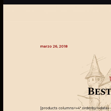
marzo 26, 2018
Best
[products columns=»4″ orderby=»date» 