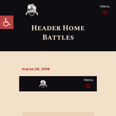
Abrir barra de herramientas
Header Home
PROGRAMA
Battles
ACTUALIDAD
EL HOMENAJE
marzo 26, 2018
LA HISTORIA
INFORMACIÓN
PRÁCTICA
CONTACTO