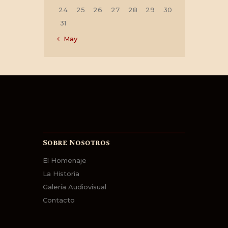
24
25
26
27
28
29
30
31
« May
Sobre Nosotros
El Homenaje
La Historia
Galería Audiovisual
Contacto