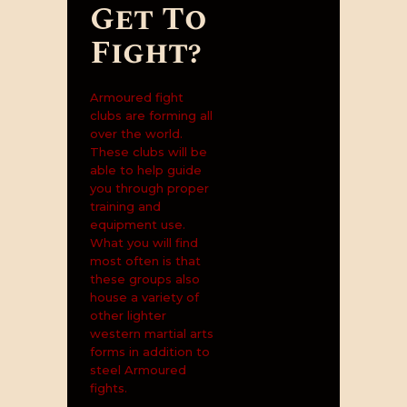
Get To
Fight?
Armoured fight
clubs are forming all
over the world.
These clubs will be
able to help guide
you through proper
training and
equipment use.
What you will find
most often is that
these groups also
house a variety of
other lighter
western martial arts
forms in addition to
steel Armoured
fights.