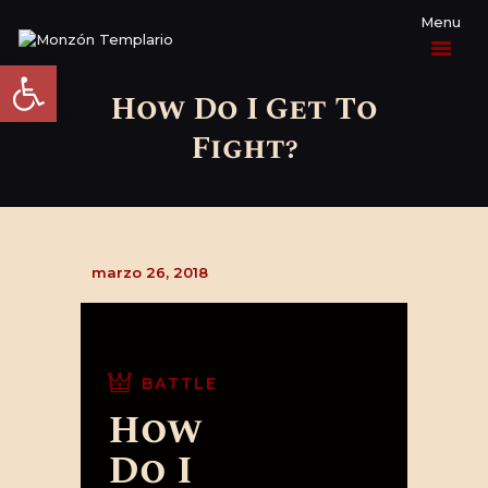
Abrir barra de herramientas
How Do I Get To
Fight?
PROGRAMA
ACTUALIDAD
EL HOMENAJE
marzo 26, 2018
LA HISTORIA
INFORMACIÓN
BATTLE
PRÁCTICA
How
CONTACTO
Do I