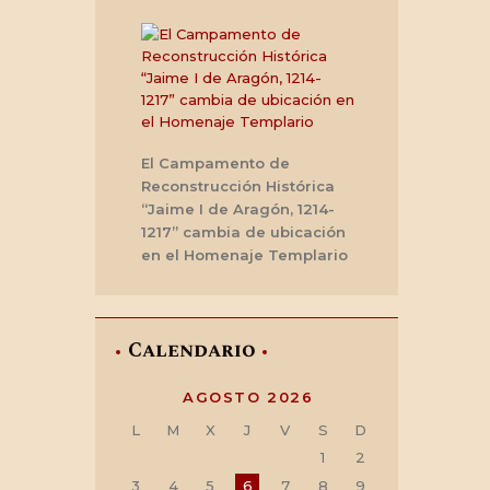
El Campamento de
Reconstrucción Histórica
“Jaime I de Aragón, 1214-
1217” cambia de ubicación
en el Homenaje Templario
Calendario
AGOSTO 2026
L
M
X
J
V
S
D
1
2
3
4
5
6
7
8
9