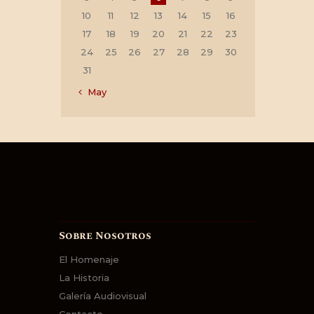
10
11
12
13
14
15
16
17
18
19
20
21
22
23
24
25
26
27
28
29
30
31
« May
Sobre Nosotros
El Homenaje
La Historia
Galería Audiovisual
Contacto