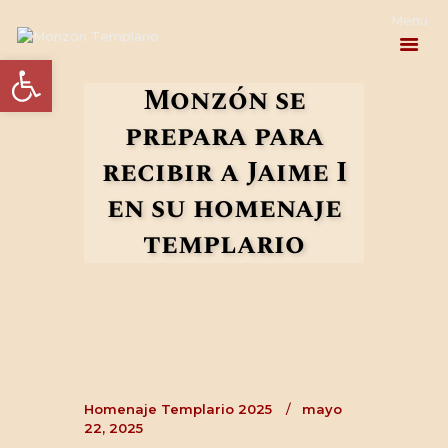
Abrir barra de herramientas
Monzón se
prepara para
PROGRAMA
recibir a Jaime I
ACTUALIDAD
en su homenaje
EL HOMENAJE
templario
LA HISTORIA
INFORMACIÓN
PRÁCTICA
Homenaje Templario 2025
mayo
CONTACTO
22, 2025