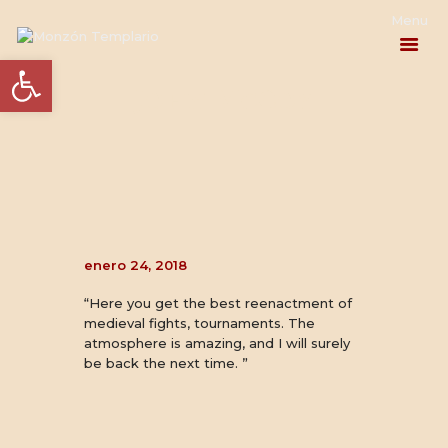
Abrir barra de herramientas
John McCoy
PROGRAMA
ACTUALIDAD
EL HOMENAJE
enero 24, 2018
LA HISTORIA
“Here you get the best reenactment of
INFORMACIÓN
medieval fights, tournaments. The
atmosphere is amazing, and I will surely
be back the next time. ”
PRÁCTICA
CONTACTO